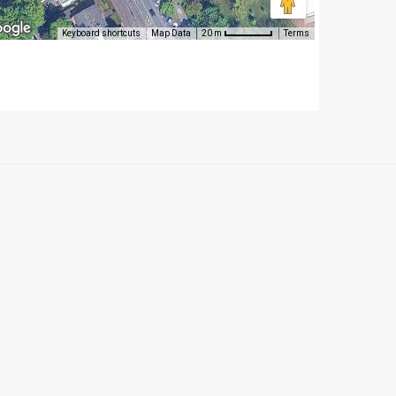
Keyboard shortcuts
Map Data
Terms
20 m