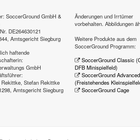
er: SoccerGround GmbH &
Änderungen und Irrtümer
G
vorbehalten. Abbildungen äh
.Nr. DE264630121
44, Amtsgericht Siegburg
Weitere Produkte aus dem
SoccerGround Programm:
lich haftende
chafterin:
SoccerGround Classic (O
erwaltungs GmbH
DFB Minispielfeld)
ftsführer:
SoccerGround Advanced
 Rekittke, Stefan Rekittke
(Freistehendes Kleinspielfel
298, Amtsgericht Siegburg
SoccerGround Cage