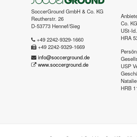
SoccerGround GmbH & Co. KG
Anbiet
Reutherstr. 26
Co. K
D-53773 Hennef/Sieg
USt-Id
HRA 53
+49 2242-9329-1660
+49 2242-9329-1669
Persön
info@soccerground.de
Gesells
www.soccerground.de
USP V
Geschä
Natalie
HRB 11