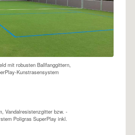
ld mit robusten Ballfanggittern,
uperPlay-Kunstrasensystem
 Vandalresistenzgitter bzw. -
ystem Poligras SuperPlay inkl.